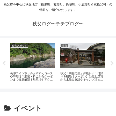
秩父市を中心に秩父地方（横瀬町、皆野町、長瀞町、小鹿野町＆東秩父村）の
情報をご紹介いたします。
秩父ログ〜チチブログ〜
観光スポット
温泉
温
お
秩
値
＆
ご
ム
ご
長瀞ライン下りのおすすめコース
秩父「満願の湯」体験レポ！日帰
や時期は？服装・料金からクーポ
り＆宿泊【クーポン】効能と泉質
ンまで徹底解説！駐車場やアクセ
から水汲み施設やキャンプ場まで
スについても紹介
ご紹介します
イベント