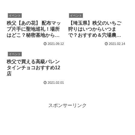
イベント
イベント
秩父【あの花】 配布マッ
【埼玉県】秩父のいちご
プ片手に聖地巡礼！場所
狩りはいつからいつま
はどこ？秘密基地から秩
で？おすすめ＆穴場農園
父橋までご紹介します
20選！あまりん～やよい
2021.09.12
2021.02.14
ひめまで盛りだくさん
イベント
秩父で買える高級バレン
タインチョコおすすめ12
店
2021.02.01
スポンサーリンク